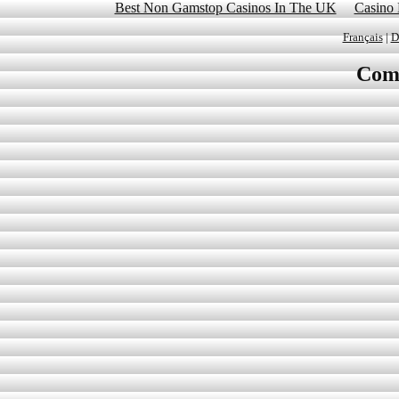
Best Non Gamstop Casinos In The UK
Casino 
Français
|
D
Comm