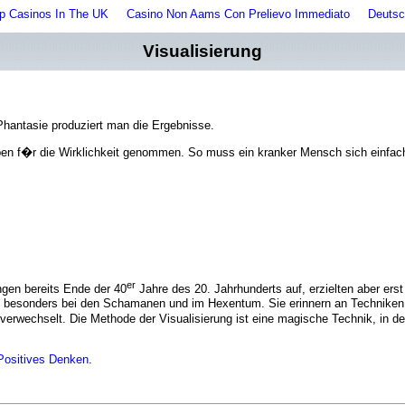
p Casinos In The UK
Casino Non Aams Con Prelievo Immediato
Deutsc
Visualisierung
Phantasie produziert man die Ergebnisse.
lauben f�r die Wirklichkeit genommen. So muss ein kranker Mensch sich einfach
er
gen bereits Ende der 40
Jahre des 20. Jahrhunderts auf, erzielten aber ers
et, besonders bei den Schamanen und im Hexentum. Sie erinnern an Technike
erwechselt. Die Methode der Visualisierung ist eine magische Technik, in de
Positives Denken
.