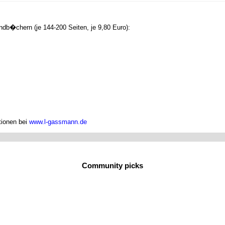
ndb�chern (je 144-200 Seiten, je 9,80 Euro):
tionen bei
www.l-gassmann.de
Community picks