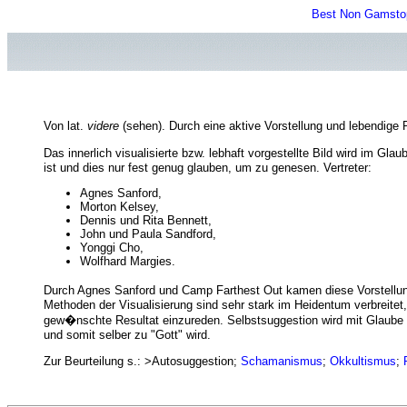
Best Non Gamsto
Von lat.
videre
(sehen). Durch eine aktive Vorstellung und lebendige 
Das innerlich visualisierte bzw. lebhaft vorgestellte Bild wird im G
ist und dies nur fest genug glauben, um zu genesen. Vertreter:
Agnes Sanford,
Morton Kelsey,
Dennis und Rita Bennett,
John und Paula Sandford,
Yonggi Cho,
Wolfhard Margies.
Durch Agnes Sanford und Camp Farthest Out kamen diese Vorstellun
Methoden der Visualisierung sind sehr stark im Heidentum verbreit
gew�nschte Resultat einzureden. Selbstsuggestion wird mit Glaube v
und somit selber zu "Gott" wird.
Zur Beurteilung s.: >Autosuggestion;
Schamanismus
;
Okkultismus
;