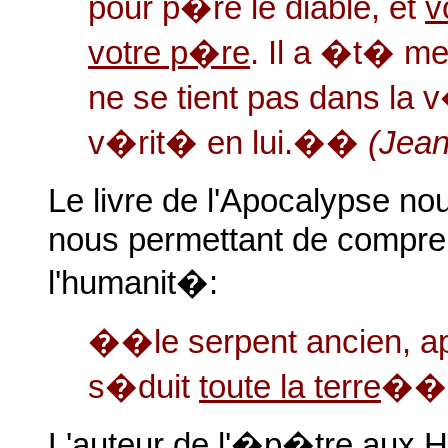
pour p�re le diable, et
v
votre p�re
. Il a �t� me
ne se tient pas dans la v
v�rit� en lui.��
(Jea
Le livre de l'Apocalypse nou
nous permettant de compren
l'humanit�:
��le serpent ancien, app
s�duit
toute la terre
�
L'auteur de l'�p�tre aux 