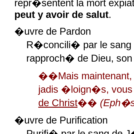
repr�sentent la mort expia
peut y avoir de salut
.
�uvre de Pardon
R�concili� par le san
rapproch� de Dieu, so
��Mais maintenant, e
jadis �loign�s, vo
de Christ
��
(Eph�s
�uvre de Purification
Purifi� par le sang de