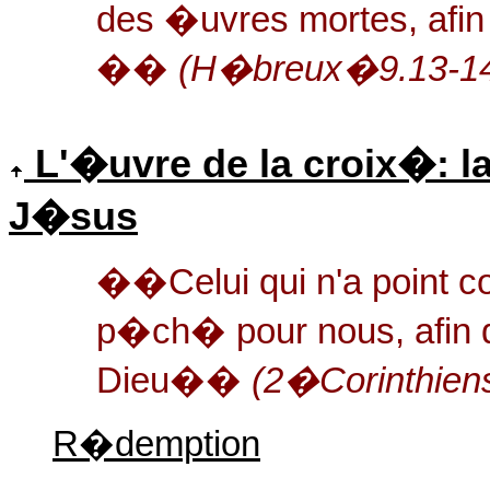
des �uvres mortes, afin
��
(H�breux�9.13-1
L'�uvre de la croix�: l
J�sus
��Celui qui n'a point co
p�ch� pour nous, afin q
Dieu��
(2�Corinthien
R�demption