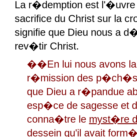
La r�demption est l'�uvre p
sacrifice du Christ sur la c
signifie que Dieu nous a 
rev�tir Christ.
��En lui nous avons l
r�mission des p�ch�s, 
que Dieu a r�pandue ab
esp�ce de sagesse et d'i
conna�tre le
myst�re d
dessein qu'il avait form