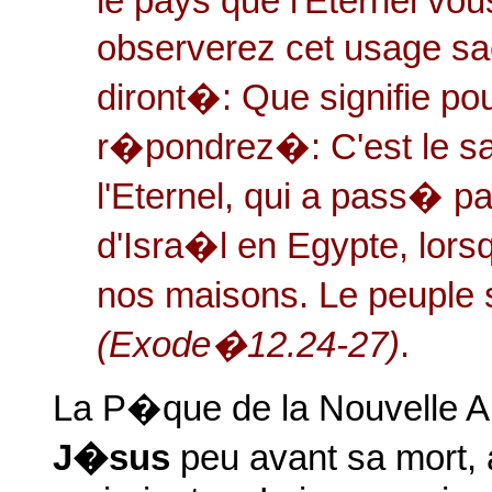
le pays que l'Eternel vo
observerez cet usage sa
diront�: Que signifie p
r�pondrez�: C'est le sa
l'Eternel, qui a pass� p
d'Isra�l en Egypte, lorsqu
nos maisons. Le peuple 
(Exode�12.24-27)
.
La P�que de la Nouvelle 
J�sus
peu avant sa mort, 