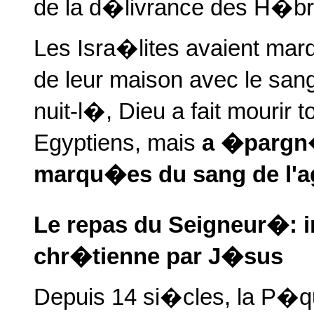
de la d�livrance des H�br
Les Isra�lites avaient mar
de leur maison avec le san
nuit-l�, Dieu a fait mourir
Egyptiens, mais
a �pargn�
marqu�es du sang de l'
Le repas du Seigneur�: i
chr�tienne par J�sus
Depuis 14 si�cles, la P�qu