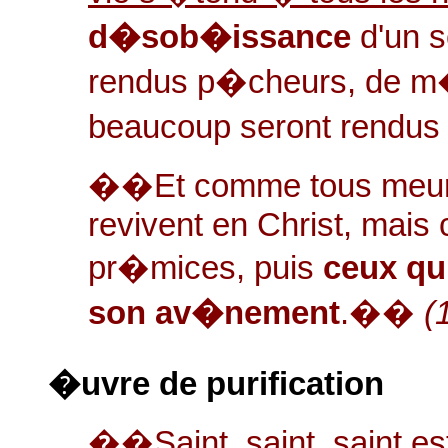
d�sob�issance
d'un 
rendus p�cheurs, de m�
beaucoup seront rendu
��Et comme tous meure
revivent en Christ, mai
pr�mices, puis
ceux qu
son av�nement
.��
(
�uvre de purification
��Saint, saint, saint est 