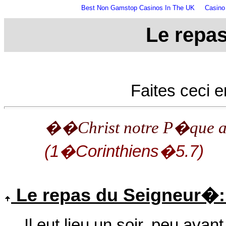
Best Non Gamstop Casinos In The UK
Casino
Le repa
Faites ceci
��Christ notre P�que
(1�Corinthiens�5.7)
Le repas du Seigneur�: 
Il eut lieu un soir, peu avan