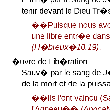
tenir devant le Dieu Tr�
��Puisque nous av
une libre entr�e dans
(H�breux�10.19)
.
�uvre de Lib�ration
Sauv� par le sang de J
de la mort et de la puis
��Ils l'ont vaincu (S
l'Agneau
��
(Apocal