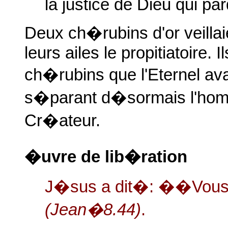
la justice de Dieu qui pa
Deux ch�rubins d'or veilla
leurs ailes le propitiatoire. 
ch�rubins que l'Eternel ava
s�parant d�sormais l'hom
Cr�ateur.
�uvre de lib�ration
J�sus a dit�: ��Vous 
(Jean�8.44)
.