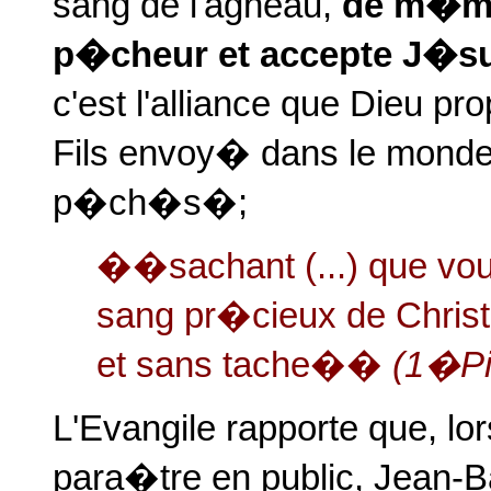
sang de l'agneau,
de m�me
p�cheur et accepte J�s
c'est l'alliance que Dieu 
Fils envoy� dans le monde
p�ch�s�;
��sachant (...) que vou
sang pr�cieux de Chris
et sans tache��
(1�Pi
L'Evangile rapporte que,
para�tre en public, Jean-