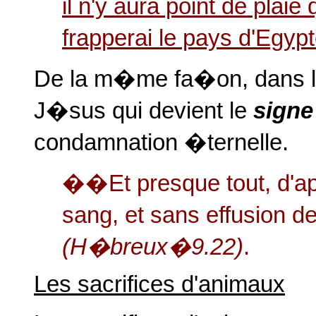
il n'y aura point de plai
frapperai le pays d'Egyp
De la m�me fa�on, dans la 
J�sus qui devient le
signe
condamnation �ternelle.
��Et presque tout, d'apr
sang, et sans effusion d
(H�breux�9.22)
.
Les sacrifices d'animaux