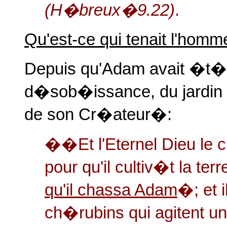
(H�breux�9.22)
.
Qu'est-ce qui tenait l'ho
Depuis qu'Adam avait �t�
d�sob�issance, du jardin 
de son Cr�ateur�:
��Et l'Eternel Dieu le 
pour qu'il cultiv�t la ter
qu'il chassa Adam
�; et i
ch�rubins qui agitent 