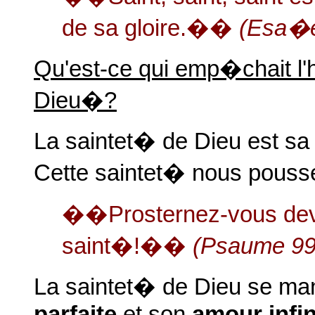
de sa gloire.��
(Esa�e
Qu'est-ce qui emp�chait l
Dieu�?
La saintet� de Dieu est sa 
Cette saintet� nous pouss
��Prosternez-vous deva
saint�!��
(Psaume 99
La saintet� de Dieu se man
parfaite
et son
amour infin