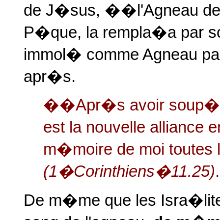
de J�sus, ��l'Agneau d
P�que, la rempla�a par so
immol� comme Agneau pasca
apr�s.
��Apr�s avoir soup�, il
est la nouvelle alliance
m�moire de moi toutes 
(1�Corinthiens�11.25)
.
De m�me que les Isra�lit