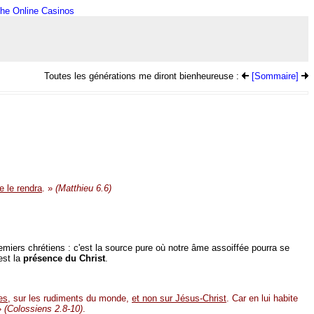
he Online Casinos
Toutes les générations me diront bienheureuse :
[Sommaire]
te le rendra
. »
(Matthieu 6.6)
emiers chrétiens : c'est la source pure où notre âme assoiffée pourra se
'est la
présence du Christ
.
es
, sur les rudiments du monde,
et non sur Jésus-Christ
. Car en lui habite
 »
(Colossiens 2.8-10)
.