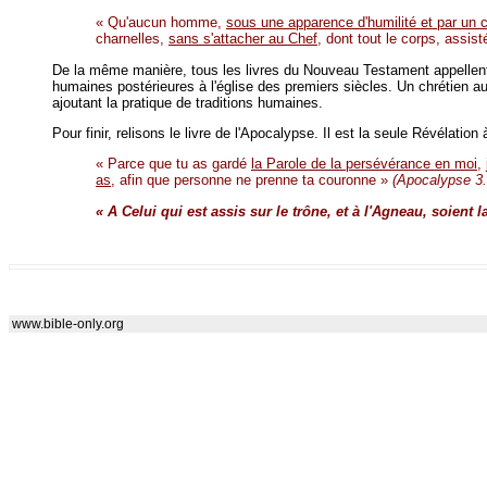
« Qu'aucun homme,
sous une apparence d'humilité et par un 
charnelles,
sans s'attacher au Chef
, dont tout le corps, assis
De la même manière, tous les livres du Nouveau Testament appellent l
humaines postérieures à l'église des premiers siècles. Un chrétien au
ajoutant la pratique de traditions humaines.
Pour finir, relisons le livre de l'Apocalypse. Il est la seule Révélati
« Parce que tu as gardé
la Parole de la persévérance en moi
,
as
, afin que personne ne prenne ta couronne »
(Apocalypse 3.
« A Celui qui est assis sur le trône, et à l'Agneau, soient 
www.bible-only.org