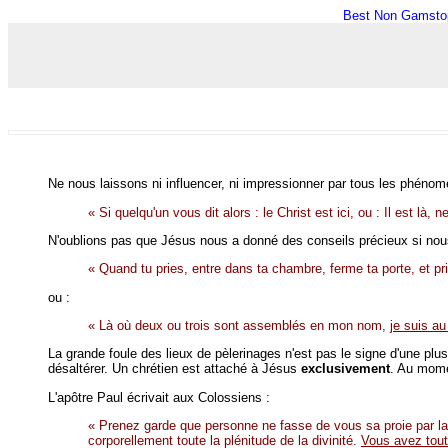
Best Non Gamsto
Ne nous laissons ni influencer, ni impressionner par tous les phénomèn
« Si quelqu'un vous dit alors : le Christ est ici, ou : Il est là,
N'oublions pas que Jésus nous a donné des conseils précieux si nous
« Quand tu pries, entre dans ta chambre, ferme ta porte, et prie
ou :
« Là où deux ou trois sont assemblés en mon nom,
je suis au
La grande foule des lieux de pèlerinages n'est pas le signe d'une plu
désaltérer. Un chrétien est attaché à Jésus
exclusivement
. Au mome
L'apôtre Paul écrivait aux Colossiens :
« Prenez garde que personne ne fasse de vous sa proie par la
corporellement toute la plénitude de la divinité.
Vous avez tout