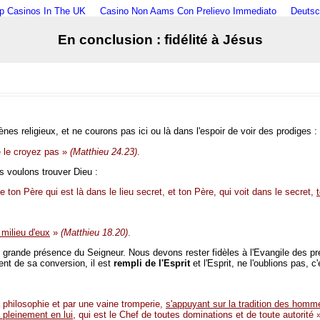
p Casinos In The UK
Casino Non Aams Con Prelievo Immediato
Deutsc
En conclusion : fidélité à Jésus
es religieux, et ne courons pas ici ou là dans l'espoir de voir des prodiges :
 ne le croyez pas »
(Matthieu 24.23)
.
 voulons trouver Dieu :
 ton Père qui est là dans le lieu secret, et ton Père, qui voit dans le secret,
 milieu d'eux
»
(Matthieu 18.20)
.
s grande présence du Seigneur. Nous devons rester fidèles à l'Evangile des pr
nt de sa conversion, il est
rempli de l'Esprit
et l'Esprit, ne l'oublions pas, c
 philosophie et par une vaine tromperie,
s'appuyant sur la tradition des homm
 pleinement en lui
, qui est le Chef de toutes dominations et de toute autorité