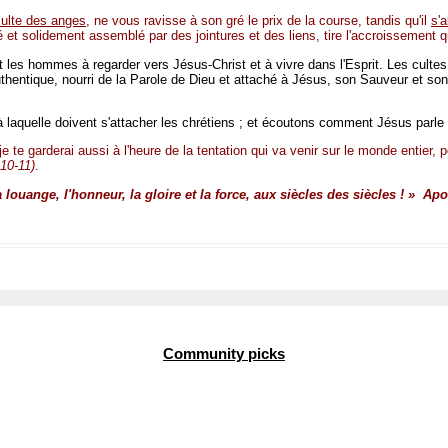
culte des anges
, ne vous ravisse à son gré le prix de la course, tandis qu'il
s'
té et solidement assemblé par des jointures et des liens, tire l'accroissement
es hommes à regarder vers Jésus-Christ et à vivre dans l'Esprit. Les cultes 
thentique, nourri de la Parole de Dieu et attaché à Jésus, son Sauveur et son
on à laquelle doivent s'attacher les chrétiens ; et écoutons comment Jésus parle 
 je te garderai aussi à l'heure de la tentation qui va venir sur le monde entier, 
10-11)
.
la louange, l'honneur, la gloire et la force, aux siècles des siècles ! » Ap
Community picks