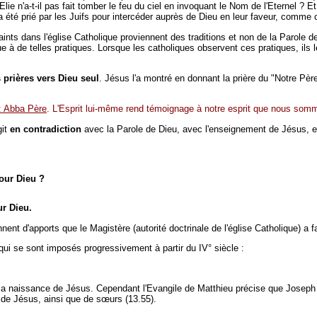
t Elie n'a-t-il pas fait tomber le feu du ciel en invoquant le Nom de l'Eternel ?
 été prié par les Juifs pour intercéder auprès de Dieu en leur faveur, comme c
ints dans l'église Catholique proviennent des traditions et non de la Parole de
que à de telles pratiques. Lorsque les catholiques observent ces pratiques, ils
 prières vers Dieu seul
. Jésus l'a montré en donnant la prière du "Notre Père
 : Abba Père
. L'Esprit lui-même rend témoignage à notre esprit que nous som
git
en contradiction
avec la Parole de Dieu, avec l'enseignement de Jésus, et 
pour Dieu ?
ur Dieu.
ent d'apports que le Magistère (autorité doctrinale de l'église Catholique) a
qui se sont imposés progressivement à partir du IV° siècle :
s la naissance de Jésus. Cependant l'Evangile de Matthieu précise que Josep
de Jésus, ainsi que de sœurs (13.55).