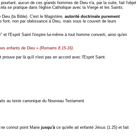
 Et pourtant, aucun de ces grands hommes de Dieu n'a, par la suite, fait l'objet
ela se pratique dans l'église Catholique avec la Vierge et les Saints.
 Dieu (la Bible). C'est le Magistère,
autorité doctrinale purement
 le font, non par obéissance à Dieu, mais sous le couvert de leurs
" et l'Esprit Saint l'inspire lui-même à tout homme converti, ainsi qu'en
mes enfants de Dieu »
(Romains 8.15-16)
.
prouve par là qu'il n'est pas en accord avec l'Esprit Saint.
 faits au texte canonique du Nouveau Testament.
h ne connut point Marie
jusqu'à
ce qu'elle ait enfanté Jésus (1.25) et fait