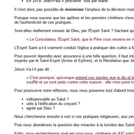
En 1979, Jean-Paul II proclame "tout par Marie".
Il n'est donc pas possible de
minimiser
l'ampleur de la dévotion mari
Puisque nous savons que les apôtres et les premiers chrétiens n'enseign
de l'authenticité de ces pratiques.
Sont-elles réellement venues de Dieu, par l'Esprit Saint ? Sachant qu
« Le Consolateur, l'Esprit Saint, que le Père vous enverra e
L'Esprit Saint a-t-il vraiment conduit l'église à pratiquer des cultes à
Pour pouvoir répondre avec assurance à une telle question, il faut int
inspirés par le Saint-Esprit (Actes et Epîtres), et la Révélation que 
Jésus n'a-t-il pas dit :
« C'est pourquoi, quiconque
entend ces paroles que je dis et 
soufflé et se sont jetés contre cette maison : elle n'est point 
Pour poursuivre notre réflexion, nous nous poserons tout d'abord trois
indispensable au Salut ?
utile à l'édification du croyant ?
agréé par Dieu ?
Nous chercherons ensuite à voir si ces pratiques religieuses, aux yeu
Puis nous aborderons la question des miracles à la lumière des Saint
Enfin, nous rechercherons quel est pour nous, chrétiens du XX° siècle