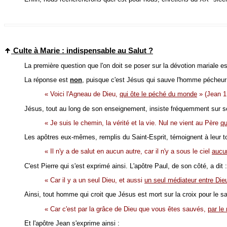
Culte à Marie : indispensable au Salut ?
La première question que l'on doit se poser sur la dévotion mariale e
La réponse est
non
, puisque c'est Jésus qui sauve l'homme pécheur 
« Voici l'Agneau de Dieu,
qui ôte le péché du monde
» (Jean 1
Jésus, tout au long de son enseignement, insiste fréquemment sur s
« Je suis le chemin, la vérité et la vie. Nul ne vient au Père
qu
Les apôtres eux-mêmes, remplis du Saint-Esprit, témoignent à leur 
« Il n'y a de salut en aucun autre, car il n'y a sous le ciel
aucu
C'est Pierre qui s'est exprimé ainsi. L'apôtre Paul, de son côté, a dit :
« Car il y a un seul Dieu, et aussi
un seul médiateur entre Di
Ainsi, tout homme qui croit que Jésus est mort sur la croix pour le sau
« Car c'est par la grâce de Dieu que vous êtes sauvés,
par le
Et l'apôtre Jean s'exprime ainsi :