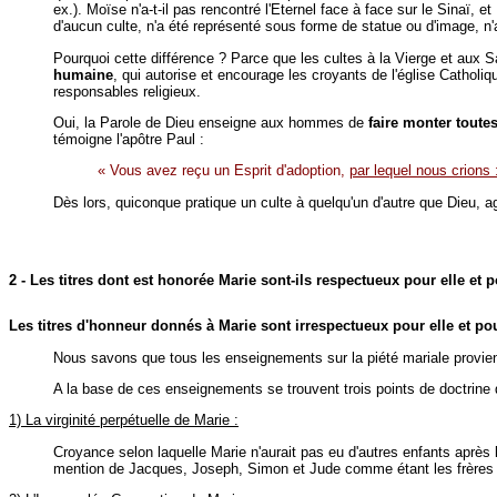
ex.). Moïse n'a-t-il pas rencontré l'Eternel face à face sur le Sinaï, e
d'aucun culte, n'a été représenté sous forme de statue ou d'image, n'a
Pourquoi cette différence ? Parce que les cultes à la Vierge et aux Sa
humaine
, qui autorise et encourage les croyants de l'église Catholi
responsables religieux.
Oui, la Parole de Dieu enseigne aux hommes de
faire monter toutes
témoigne l'apôtre Paul :
« Vous avez reçu un Esprit d'adoption,
par lequel nous crions
Dès lors, quiconque pratique un culte à quelqu'un d'autre que Dieu, a
2 - Les titres dont est honorée Marie sont-ils respectueux pour elle et 
Les titres d'honneur donnés à Marie sont irrespectueux pour elle et po
Nous savons que tous les enseignements sur la piété mariale provienn
A la base de ces enseignements se trouvent trois points de doctrine 
1) La virginité perpétuelle de Marie :
Croyance selon laquelle Marie n'aurait pas eu d'autres enfants aprè
mention de Jacques, Joseph, Simon et Jude comme étant les frères 