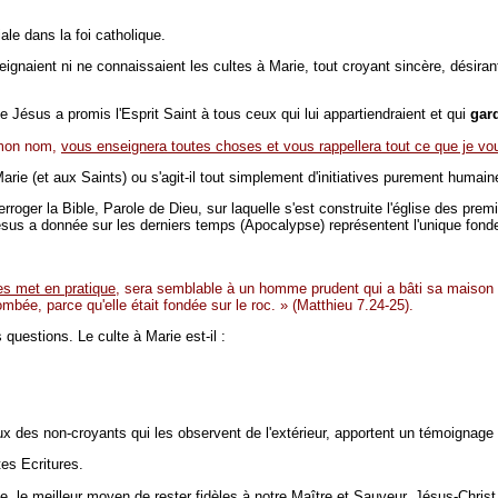
ale dans la foi catholique.
aient ni ne connaissaient les cultes à Marie, tout croyant sincère, désirant pla
e Jésus a promis l'Esprit Saint à tous ceux qui lui appartiendraient et qui
gar
n mon nom,
vous enseignera toutes choses et vous rappellera tout ce que je vou
 Marie (et aux Saints) ou s'agit-il tout simplement d'initiatives purement humain
erroger la Bible, Parole de Dieu, sur laquelle s'est construite l'église des pr
Jésus a donnée sur les derniers temps (Apocalypse) représentent l'unique fonde
les met en pratique
, sera semblable à un homme prudent qui a bâti sa maison su
tombée, parce qu'elle était fondée sur le roc. » (Matthieu 7.24-25).
 questions. Le culte à Marie est-il :
x des non-croyants qui les observent de l'extérieur, apportent un témoignage 
es Ecritures.
, le meilleur moyen de rester fidèles à notre Maître et Sauveur, Jésus-Christ