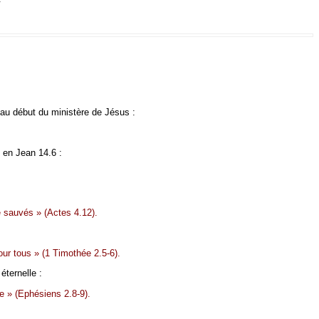
 au début du ministère de Jésus :
en Jean 14.6 :
e sauvés » (Actes 4.12).
our tous » (1 Timothée 2.5-6).
éternelle :
ie » (Ephésiens 2.8-9).