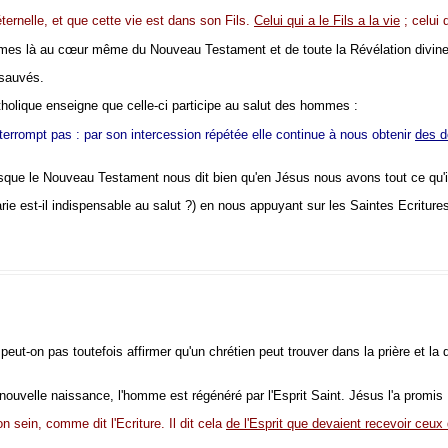
ternelle, et que cette vie est dans son Fils.
Celui qui a le Fils a la vie
; celui 
ommes là au cœur même du Nouveau Testament et de toute la Révélation divine
sauvés.
Catholique enseigne que celle-ci participe au salut des hommes :
terrompt pas : par son intercession répétée elle continue à nous obtenir
des d
puisque le Nouveau Testament nous dit bien qu'en Jésus nous avons tout ce qu'i
ie est-il indispensable au salut ?) en nous appuyant sur les Saintes Ecriture
peut-on pas toutefois affirmer qu'un chrétien peut trouver dans la prière et l
uvelle naissance, l'homme est régénéré par l'Esprit Saint. Jésus l'a promis 
n sein, comme dit l'Ecriture. Il dit cela
de l'Esprit que devaient recevoir ceux q