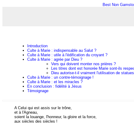
Best Non Gamsto
Introduction
Culte à Marie : indispensable au Salut ?
Culte à Marie : utile à l'édification du croyant ?
Culte à Marie : agrée par Dieu ?
Vers qui doivent monter nos prières ?
Les titres dont est honorée Marie sont-ils respe
Dieu autorise-t-il vraiment l'utilisation de statu
Culte à Marie : un contre-témoignage !
Culte à Marie : et les miracles ?
En conclusion : fidélité à Jésus
Témoignage
A Celui qui est assis sur le trône,
et à l'Agneau,
soient la louange, l'honneur, la gloire et la force,
aux siècles des siècles !