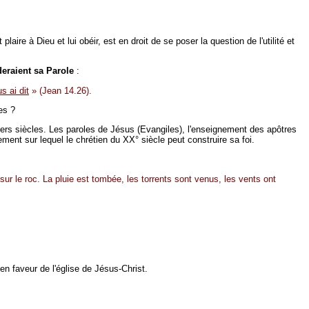
ire à Dieu et lui obéir, est en droit de se poser la question de l'utilité et
deraient sa Parole
:
s ai dit
» (Jean 14.26).
es ?
emiers siècles. Les paroles de Jésus (Evangiles), l'enseignement des apôtres
ment sur lequel le chrétien du XX° siècle peut construire sa foi.
r le roc. La pluie est tombée, les torrents sont venus, les vents ont
en faveur de l'église de Jésus-Christ.
.