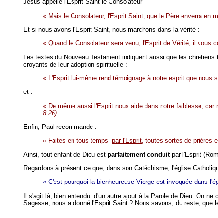
Jésus appelle l'Esprit Saint le Consolateur :
« Mais le Consolateur, l'Esprit Saint, que le Père enverra en
Et si nous avons l'Esprit Saint, nous marchons dans la vérité :
« Quand le Consolateur sera venu, l'Esprit de Vérité,
il vous c
Les textes du Nouveau Testament indiquent aussi que les chrétiens tro
croyants de leur adoption spirituelle :
« L'Esprit lui-même rend témoignage à notre esprit
que nous 
et :
« De même aussi
l'Esprit nous aide dans notre faiblesse, ca
8.26)
.
Enfin, Paul recommande :
« Faites en tous temps,
par l'Esprit
, toutes sortes de prières 
Ainsi, tout enfant de Dieu est
parfaitement conduit
par l'Esprit (Rom
Regardons à présent ce que, dans son Catéchisme, l'église Catholiq
« C'est pourquoi la bienheureuse Vierge est invoquée dans l'ég
Il s'agit là, bien entendu, d'un autre ajout à la Parole de Dieu. On ne
Sagesse, nous a donné l'Esprit Saint ? Nous savons, du reste, que les