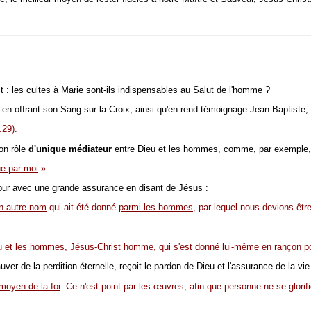
st : les cultes à Marie sont-ils indispensables au Salut de l'homme ?
en offrant son Sang sur la Croix, ainsi qu'en rend témoignage Jean-Baptiste,
.29).
on rôle
d'unique médiateur
entre Dieu et les hommes, comme, par exemple, 
e par moi
».
tour avec une grande assurance en disant de Jésus :
n autre nom
qui ait été donné
parmi les hommes
, par lequel nous devions êtr
eu et les hommes
,
Jésus-Christ homme
, qui s'est donné lui-même en rançon p
ver de la perdition éternelle, reçoit le pardon de Dieu et l'assurance de la vie 
 moyen de la foi
. Ce n'est point par les œuvres, afin que personne ne se glorif