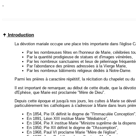
Introduction
La dévotion mariale occupe une place très importante dans l'église Ca
Par les nombreuses fêtes en l'honneur de Marie, célébrées tout
Par la quantité prodigieuse de statues et d'images vénérées,
Par les nombreux sanctuaires et lieux de pèlerinage fréquent
Par l'abondance des prières adressées à la Vierge Marie,
Par les nombreux bâtiments religieux dédiés à Notre-Dame.
Parmi les prières à caractère répétitif, la récitation du chapelet ou 
Il est important de remarquer, au début de cette étude, que la dévoti
d'Ephèse, que Marie est proclamée "Mère de Dieu".
Depuis cette époque et jusqu'à nos jours, les cultes à Marie se dév
particulièrement les catholiques à s'adresser à Marie dans leurs prière
En 1854, Pie IX définit le dogme de "l'Immaculée Conception"
En 1891, Léon XIII institue Marie "Médiatrice",
En 1904, Pie X institue Marie "Ministre suprême de la dispens
En 1950, Pie XII définit le dogme de "l'Assomption",
En 1968, Paul VI proclame Marie "Mère de l'église",