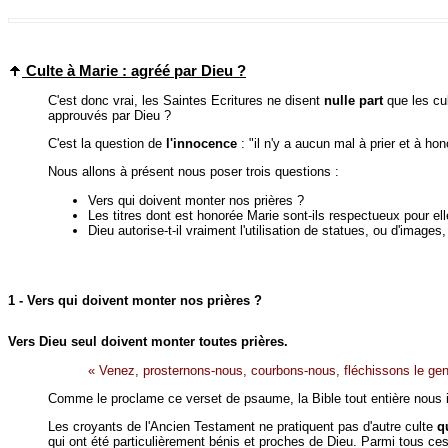
Culte à Marie : agréé par Dieu ?
C'est donc vrai, les Saintes Ecritures ne disent
nulle part
que les cul
approuvés par Dieu ?
C'est la question de
l'innocence
: "il n'y a aucun mal à prier et à hon
Nous allons à présent nous poser trois questions :
Vers qui doivent monter nos prières ?
Les titres dont est honorée Marie sont-ils respectueux pour ell
Dieu autorise-t-il vraiment l'utilisation de statues, ou d'images,
1 - Vers qui doivent monter nos prières ?
Vers Dieu seul doivent monter toutes prières.
« Venez, prosternons-nous, courbons-nous, fléchissons le geno
Comme le proclame ce verset de psaume, la Bible tout entière nous in
Les croyants de l'Ancien Testament ne pratiquent pas d'autre culte
q
qui ont été particulièrement bénis et proches de Dieu. Parmi tous ce