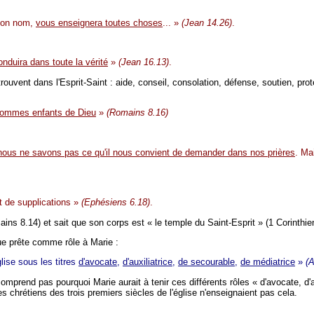
 mon nom,
vous enseignera toutes choses
... »
(Jean 14.26)
.
onduira dans toute la vérité
»
(Jean 16.13)
.
uvent dans l'Esprit-Saint : aide, conseil, consolation, défense, soutien, prote
sommes enfants de Dieu
»
(Romains 8.16)
r nous ne savons pas ce qu'il nous convient de demander dans nos prières
. Ma
et de supplications »
(Ephésiens 6.18)
.
ains 8.14) et sait que son corps est « le temple du Saint-Esprit » (1 Corinthie
ue prête comme rôle à Marie :
lise sous les titres
d'avocate
,
d'auxiliatrice
,
de secourable
,
de médiatrice
»
(A
 comprend pas pourquoi Marie aurait à tenir ces différents rôles « d'avocate, d'
 chrétiens des trois premiers siècles de l'église n'enseignaient pas cela.