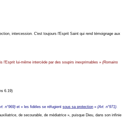
ction, intercession. C'est toujours l'Esprit Saint qui rend témoignage aux
is l'Esprit lui-même intercède par des soupirs inexprimables »
(Romains
ns 6.19)
rt. n°969)
et « les fidèles se réfugient
sous sa protection
»
(Art. n°971)
.
auxiliatrice, de secourable, de médiatrice », puisque Dieu, dans son infinie