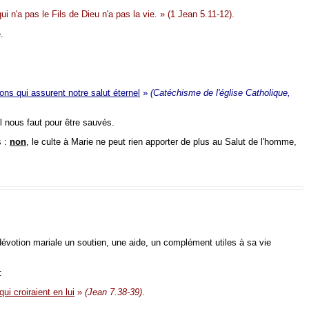
qui n'a pas le Fils de Dieu n'a pas la vie. » (1 Jean 5.11-12).
.
ons qui assurent notre salut éternel
»
(Catéchisme de l'église Catholique,
l nous faut pour être sauvés.
s :
non
, le culte à Marie ne peut rien apporter de plus au Salut de l'homme,
a dévotion mariale un soutien, une aide, un complément utiles à sa vie
:
ui croiraient en lui
»
(Jean 7.38-39)
.